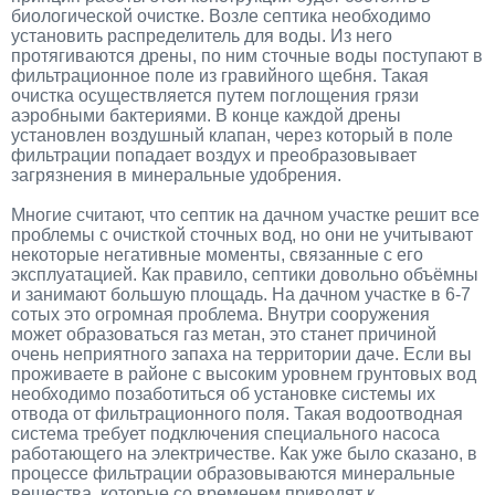
биологической очистке. Возле септика необходимо
установить распределитель для воды. Из него
протягиваются дрены, по ним сточные воды поступают в
фильтрационное поле из гравийного щебня. Такая
очистка осуществляется путем поглощения грязи
аэробными бактериями. В конце каждой дрены
установлен воздушный клапан, через который в поле
фильтрации попадает воздух и преобразовывает
загрязнения в минеральные удобрения.
Многие считают, что септик на дачном участке решит все
проблемы с очисткой сточных вод, но они не учитывают
некоторые негативные моменты, связанные с его
эксплуатацией. Как правило, септики довольно объёмны
и занимают большую площадь. На дачном участке в 6-7
сотых это огромная проблема. Внутри сооружения
может образоваться газ метан, это станет причиной
очень неприятного запаха на территории даче. Если вы
проживаете в районе с высоким уровнем грунтовых вод
необходимо позаботиться об установке системы их
отвода от фильтрационного поля. Такая водоотводная
система требует подключения специального насоса
работающего на электричестве. Как уже было сказано, в
процессе фильтрации образовываются минеральные
вещества, которые со временем приводят к