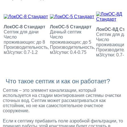
ЛокОС-8 Стандарт
ЛокОС-5 Стандарт
ЛокОС-8Д Ст
Септик для дачи
Дачный септик
Септик для да
Число
Число
Число
проживающих: до 8
проживающих: до 5
проживающих:
Производительность,
Производительность,
Производитель
м3/сутки: 0.7-1.2
м3/сутки: 0.4-0.75
м3/сутки: 0.7-1
ПОДРОБНЕЕ
ПОДРОБНЕЕ
ПОДРОБН
Что такое септик и как он работает?
Септик – это элемент канализации, который
используется на стадии монтирования системы очистки
сточных вод. Септик может рассматриваться как
отстойник, но не как самостоятельное очистное
сооружение.
Если к септику прибавить поле аэробной фильтрации, то
принцип работы этой конструкции будет состоять в